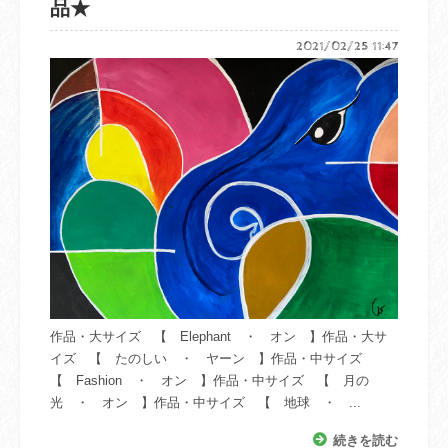
品★
2021/02/25 11:47
作品・大サイズ 【 Elephant ・ オン 】作品・大サ
イズ 【 たのしい ・ ヤーン 】作品・中サイズ
【 Fashion ・ オン 】作品・中サイズ 【 月の
光 ・ オン 】作品・中サイズ 【 地球 ・ ...
続きを読む