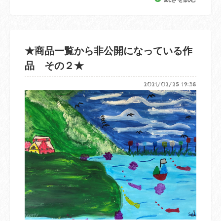
★商品一覧から非公開になっている作
品 その２★
2021/02/25 19:38